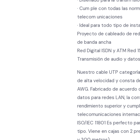
· Diseñado para la transm isi
· Cum ple con todas las norm
telecom unicaciones
· Ideal para todo tipo de ins
Proyecto de cableado de red
de banda ancha
Red Digital ISDN y ATM Red 
Transmisión de audio y datos
Nuestro cable UTP categoría
de alta velocidad y consta d
AWG. Fabricado de acuerdo c
datos para redes LAN, la con
rendimiento superior y cumpl
telecomunicaciones internaci
ISO/IEC 11801 Es perfecto pa
tipo. Viene en cajas con 2 p
y 300 metros)