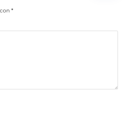
 con
*