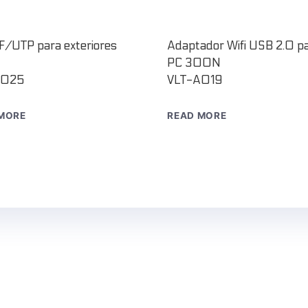
 F/UTP para exteriores
Adaptador Wifi USB 2.0 p
PC 300N
C025
VLT-A019
MORE
READ MORE