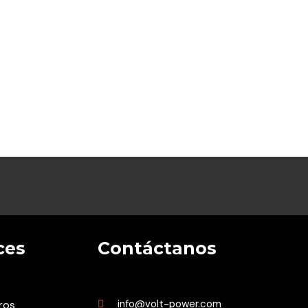
ces
Contáctanos
info@volt-power.com
ros