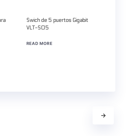
ara
Swich de 5 puertos Gigabit
VLT-S05
READ MORE
→