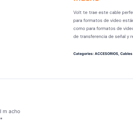
Volt te trae este cable perf
para formatos de video están
como para formatos de video 
de transferencia de señal y re
Categories:
ACCESORIOS
,
Cables
I m acho
*