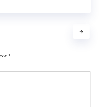
→
 con
*