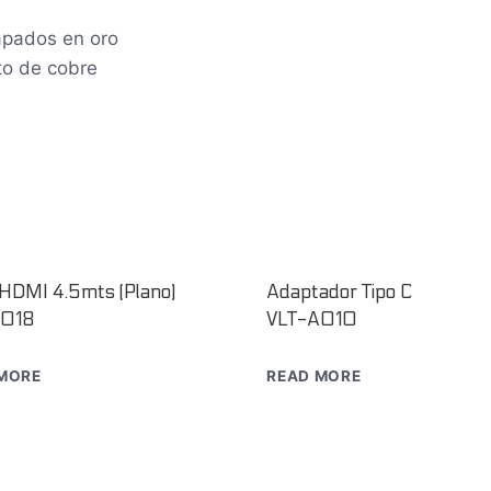
apados en oro
to de cobre
 HDMI 4.5mts (Plano)
Adaptador Tipo C
C018
VLT-A010
MORE
READ MORE