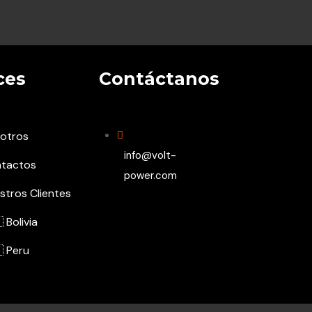
ces
Contáctanos
otros
info@volt-
tactos
power.com
stros Clientes
 Bolivia
 Peru