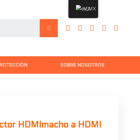
MX
ROTECCIÓN
SOBRE NOSOTROS
Mar,
23
ector HDMImacho a HDMI