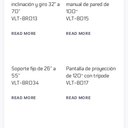
inclinación y giro 32” a
manual de pared de
70”
100″
VLT-BR013
VLT-B015
READ MORE
READ MORE
Soporte fijo de 26” a
Pantalla de proyección
55”
de 120″ con trípode
VLT-BR034
VLT-B017
READ MORE
READ MORE