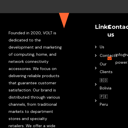
Links
Conta
Founded in 2020, VOLT is
us
dedicated to the
Us
development and marketing
of computing, home, and
info@v
Contacts
network connectivity
power
Our
accessories. We focus on
Clients
delivering reliable products
🇧🇴
that guarantee customer
Bolivia
satisfaction. Our brand is
🇵🇪
distributed through various
channels, from traditional
Peru
markets to department
stores and specialty
retailers. We offer a wide