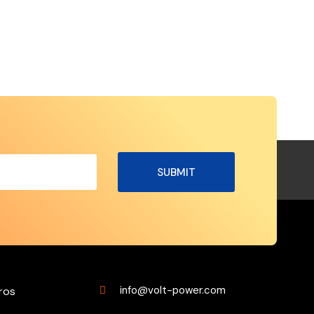
ces
Contáctanos
info@volt-power.com
ros