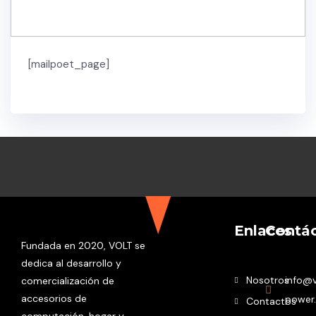
[mailpoet_page]
admin
Enlaces
Contá
Fundada en 2020, VOLT se
dedica al desarrollo y
Nosotros
info@v
comercialización de
accesorios de
power
Contactos